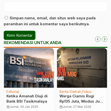
Simpan nama, email, dan situs web saya pada
peramban ini untuk komentar saya berikutnya.
REKOMENDASI UNTUK ANDA
Editorial
Berita Daerah
Fokus
Ketika Amanah Diuji di
Warga Ciamis Rugi
Bank BSI Tasikmalaya
Rp135 Juta, Modus Jual
Beli Dapur MBG
calendar_month
Jumat, 30 Jan 2026
calendar_month
Jumat, 27 Mar 2026