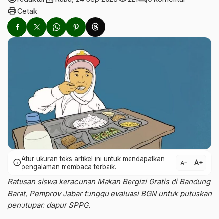
print
Cetak
Atur ukuran teks artikel ini untuk mendapatkan
text_increase
info
text_decrease
pengalaman membaca terbaik.
Ratusan siswa keracunan Makan Bergizi Gratis di Bandung
Barat, Pemprov Jabar tunggu evaluasi BGN untuk putuskan
penutupan dapur SPPG.