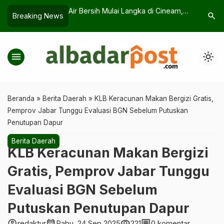
 Langka di Cineam,
Menu Murah Rasa Restoran, Ini
Salah Akta
search
Breaking News
…
un Tangan
Rahasia Lodeh Terong Ungu
Keluarga, 
menu
light_mode
Beranda
»
Berita Daerah
»
KLB Keracunan Makan Bergizi Gratis,
Pemprov Jabar Tunggu Evaluasi BGN Sebelum Putuskan
Penutupan Dapur
Berita Daerah
KLB Keracunan Makan Bergizi
Gratis, Pemprov Jabar Tunggu
Evaluasi BGN Sebelum
Putuskan Penutupan Dapur
account_circle
calendar_month
visibility
comment
redaktur
Rabu, 24 Sep 2025
221
0 komentar