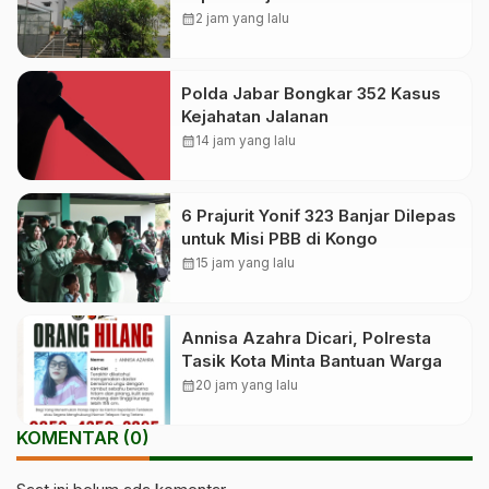
calendar_month
2 jam yang lalu
Polda Jabar Bongkar 352 Kasus
Kejahatan Jalanan
calendar_month
14 jam yang lalu
6 Prajurit Yonif 323 Banjar Dilepas
untuk Misi PBB di Kongo
calendar_month
15 jam yang lalu
Annisa Azahra Dicari, Polresta
Tasik Kota Minta Bantuan Warga
calendar_month
20 jam yang lalu
KOMENTAR (0)