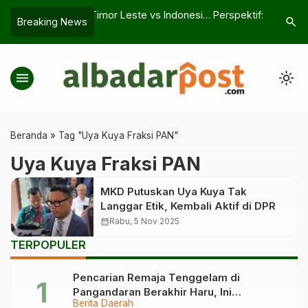
Leste vs Indonesia
Perspektif: Putusan MA Korupsi
Dari GOR
search
Breaking News
?
Pengadaan TIK dan Dampaknya
Kejurkot
bagi Sekolah
Panggung
menu
light_mode
Beranda
»
Tag "Uya Kuya Fraksi PAN"
Uya Kuya Fraksi PAN
MKD Putuskan Uya Kuya Tak
Langgar Etik, Kembali Aktif di DPR
calendar_month
Rabu, 5 Nov 2025
TERPOPULER
Pencarian Remaja Tenggelam di
Pangandaran Berakhir Haru, Ini
Berita Daerah
Kronologinya