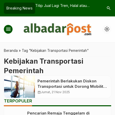
 di Galunggung:
Titip Jual Lagi Tren, Halal atau
Berangka
search
Breaking News
arga Sukaratu
Tidak? Simak Penjelasannya
Santriwat
stigasah Akbar
Tiba
menu
light_mode
Beranda
»
Tag "Kebijakan Transportasi Pemerintah"
Kebijakan Transportasi
Pemerintah
Pemerintah Berlakukan Diskon
Transportasi untuk Dorong Mobilitas
Nataru
calendar_month
Jumat, 21 Nov 2025
TERPOPULER
Pencarian Remaja Tenggelam di