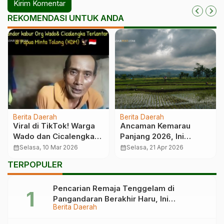
REKOMENDASI UNTUK ANDA
Berita Daerah
Berita Daerah
Viral di TikTok! Warga
Ancaman Kemarau
Wado dan Cicalengka
Panjang 2026, Ini
Terlantar di Papua
Strategi Pemkab
calendar_month
Selasa, 10 Mar 2026
calendar_month
Selasa, 21 Apr 2026
Tasikmalaya
TERPOPULER
Pencarian Remaja Tenggelam di
Pangandaran Berakhir Haru, Ini
Berita Daerah
Kronologinya