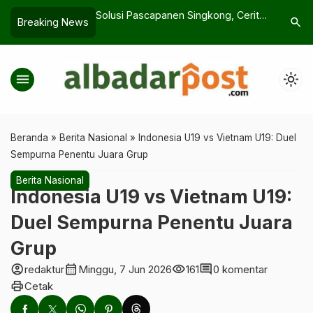
aan KDMP Siap
Solusi Pascapanen Singkong, Cerita
Gelang Ha
search
Breaking News
 ke Desa Tasikmalaya
Mahasiswa dan UMKM Desa
Jemaah In
Penyelam
menu
light_mode
Beranda
»
Berita Nasional
»
Indonesia U19 vs Vietnam U19: Duel
Sempurna Penentu Juara Grup
Berita Nasional
Indonesia U19 vs Vietnam U19:
Duel Sempurna Penentu Juara
Grup
account_circle
calendar_month
visibility
comment
redaktur
Minggu, 7 Jun 2026
161
0 komentar
print
Cetak