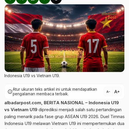
Indonesia U19 vs Vietnam U19.
Atur ukuran teks artikel ini untuk mendapatkan
text_increase
info
text_decrease
pengalaman membaca terbaik.
albadarpost.com
,
BERITA NASIONAL
– Indonesia U19
vs Vietnam U19
diprediksi menjadi salah satu pertandingan
paling menarik pada fase grup ASEAN U19 2026. Duel Timnas
Indonesia U19 melawan Vietnam U19 ini mempertemukan dua