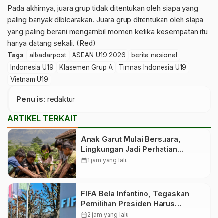
Pada akhirnya, juara grup tidak ditentukan oleh siapa yang
paling banyak dibicarakan. Juara grup ditentukan oleh siapa
yang paling berani mengambil momen ketika kesempatan itu
hanya datang sekali. (Red)
Tags
albadarpost
ASEAN U19 2026
berita nasional
Indonesia U19
Klasemen Grup A
Timnas Indonesia U19
Vietnam U19
Penulis
: redaktur
ARTIKEL TERKAIT
Anak Garut Mulai Bersuara,
Lingkungan Jadi Perhatian
Generasi Muda
calendar_month
1 jam yang lalu
FIFA Bela Infantino, Tegaskan
Pemilihan Presiden Harus
Demokratis
calendar_month
2 jam yang lalu