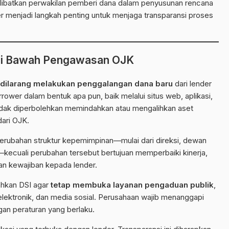
ibatkan perwakilan pemberi dana dalam penyusunan rencana
er menjadi langkah penting untuk menjaga transparansi proses
 di Bawah Pengawasan OJK
dilarang melakukan penggalangan dana baru
dari lender
er dalam bentuk apa pun, baik melalui situs web, aplikasi,
SI tidak diperbolehkan memindahkan atau mengalihkan aset
dari
OJK
.
rubahan struktur kepemimpinan—mulai dari direksi, dewan
kecuali perubahan tersebut bertujuan memperbaiki kinerja,
n kewajiban kepada lender.
ahkan DSI agar
tetap membuka layanan pengaduan publik
,
elektronik, dan media sosial. Perusahaan wajib menanggapi
gan peraturan yang berlaku.