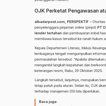
OJK Perketat Pengawasan ata
albadarpost.com
, PERSPEKTIF
– Otorita
penyelenggara pinjaman online (pinjol)
PT D
lender tertahan
dan pembayaran imbal hasi
membawa kasus tersebut ke ranah hukum apa
Kepala Departemen Literasi, Inklusi Keuang
lembaganya tengah mengumpulkan informasi 
permasalahan tersebut. “Apabila ditemukan 
mengambil langkah kepatuhan dan berkoordi
keterangan resmi, Rabu, 29 Oktober 2025.
Langkah tersebut, lanjutnya, merupakan be
tetap patuh pada aturan. Selain itu, OJK a
terhadap manajemen DSI bila diperlukan.
Baca juga: