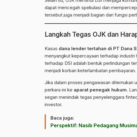
Selain itu, OJK meminta DSI menjaga komunik
dapat mencegah spekulasi dan mempercepat
tersebut juga menjadi bagian dari fungsi pe
Langkah Tegas OJK dan Hara
Kasus
dana lender tertahan di PT Dana S
menyangkut kepercayaan terhadap industri
terhadap DSI adalah bentuk perlindungan t
menjadi korban keterlambatan pembayaran.
Jika dalam proses pengawasan ditemukan 
perkara ini ke
aparat penegak hukum
. La
segan menindak tegas penyelenggara finte
investor.
Baca juga:
Perspektif: Nasib Pedagang Musima