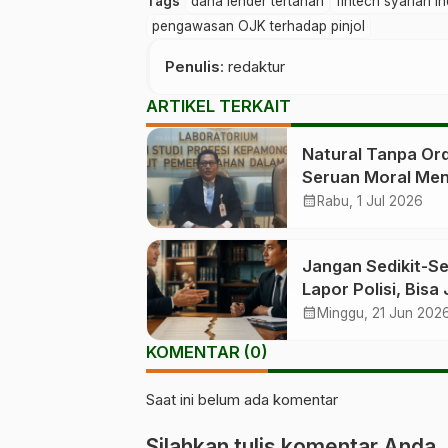
Tags
dana lender tertahan
fintech syariah I
pengawasan OJK terhadap pinjol
Penulis
: redaktur
ARTIKEL TERKAIT
Natural Tanpa Ord
Seruan Moral Men
Marwah Pergurua
calendar_month
Rabu, 1 Jul 2026
Tinggi
Jangan Sedikit-Se
Lapor Polisi, Bisa 
Itu Hanya Wanpre
calendar_month
Minggu, 21 Jun 202
KOMENTAR (0)
Saat ini belum ada komentar
Silahkan tulis komentar Anda