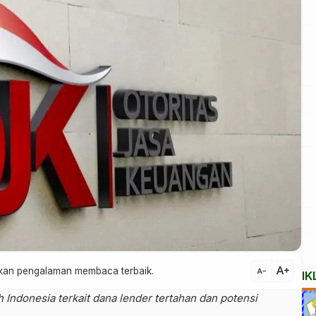
text_increase
atkan pengalaman membaca terbaik.
text_decrease
IK
Indonesia terkait dana lender tertahan dan potensi