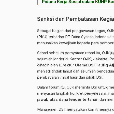
Pidana Kerja Sosial dalam KUHP Ba
Sanksi dan Pembatasan Kegia
Sebagai bagian dari pengawasan tegas, OJK
(PKU)
terhadap PT Dana Syariah Indonesia s
menunaikan kewajiban kepada para pemberi 
Sehari sebelum pernyataan resmi itu, OJK j
sejumlah lender di
Kantor OJK, Jakarta
. P
dihadiri oleh
Direktur Utama DSI Taufiq Alj
menjadi tindak lanjut dari sejumlah pengad
pembayaran imbal hasil dari pihak DSI.
Dalam forum itu, OJK meminta DSI untuk me
menyusun langkah konkret penyelesaian m
jawab atas dana lender tertahan
dan memp
Manajemen DSI menyatakan komitmennya un