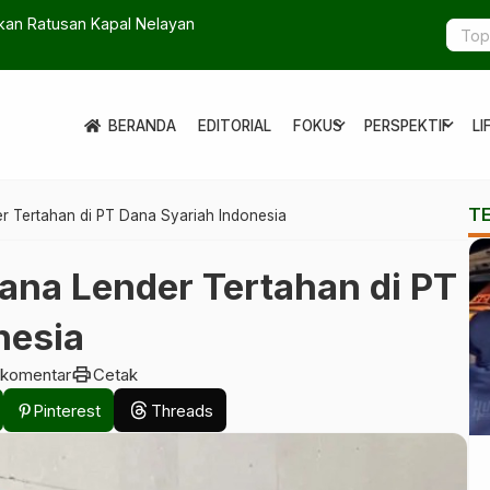
Bangsa Kini Bukan Lagi Penjajahan Fisik
WFH ASN Ja
expand_more
expand_more
BERANDA
EDITORIAL
FOKUS
PERSPEKTIF
LI
T
r Tertahan di PT Dana Syariah Indonesia
ana Lender Tertahan di PT
nesia
print
 komentar
Cetak
Pinterest
Threads