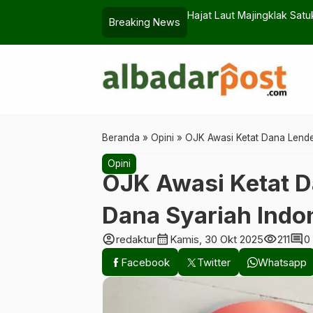
pal Nelayan
Camat Pamarican: Ancaman 
Breaking News
Beranda
»
Opini
»
OJK Awasi Ketat Dana Lende
Opini
OJK Awasi Ketat D
Dana Syariah Indo
account_circle
calendar_month
visibility
comment
redaktur
Kamis, 30 Okt 2025
211
0
Facebook
Twitter
Whatsapp