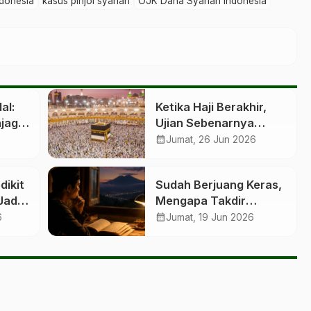
ndonesia
kasus pinjol syariah
OJK Dana Syariah Indonesia
al:
Ketika Haji Berakhir,
jaga
Ujian Sebenarnya
n
Dimulai
calendar_month
Jumat, 26 Jun 2026
dikit
Sudah Berjuang Keras,
Jadi
Mengapa Takdir
stasi
Berbeda?
calendar_month
6
Jumat, 19 Jun 2026