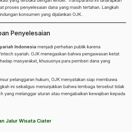
asi yang terbuka dengan lender. Transparansi ini diharapkan
 proses penyelesaian dana yang masih tertahan. Langkah
rlindungan konsumen yang dijalankan OJK.
pan Penyelesaian
yariah Indonesia
menjadi perhatian publik karena
 fintech syariah. OJK menegaskan bahwa pengawasan ketat
erhadap masyarakat, khususnya para pemberi dana yang
unsur pelanggaran hukum, OJK menyatakan siap membawa
ngkah ini sekaligus menunjukkan bahwa lembaga tersebut tidak
ch yang melanggar aturan atau mengabaikan kewajiban kepada
n Jalur Wisata Ciater