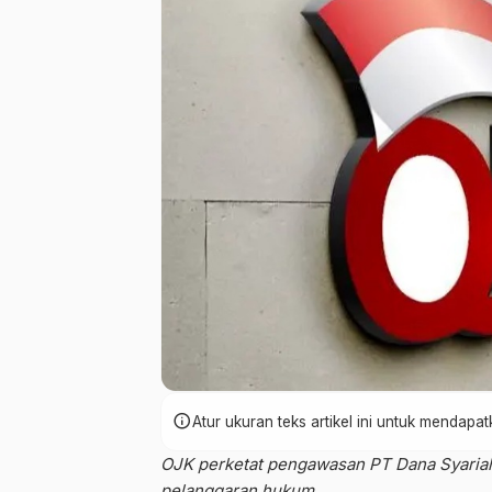
info
Atur ukuran teks artikel ini untuk mendap
OJK perketat pengawasan PT Dana Syariah 
pelanggaran hukum.