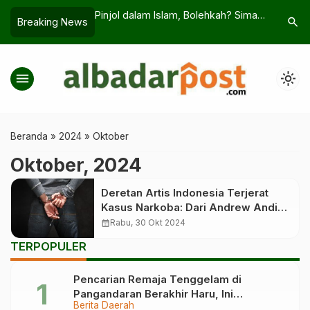
i Alasan UMKM
Pinjol dalam Islam, Bolehkah? Simak
Zidane Re
search
Breaking News
RC Jadi Penentu
Penjelasan Fiqihnya
Besarnya 
menu
light_mode
Beranda
»
2024
»
Oktober
Oktober, 2024
Deretan Artis Indonesia Terjerat
Kasus Narkoba: Dari Andrew Andika
hingga Ibra Azhari
calendar_month
Rabu, 30 Okt 2024
TERPOPULER
Pencarian Remaja Tenggelam di
Pangandaran Berakhir Haru, Ini
Berita Daerah
Kronologinya